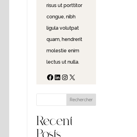
risus ut porttitor
congue, nibh
ligula volutpat
quam, hendrerit
molestie enim
lectus ut nulla.
Facebook
LinkedIn
Instagram
X
Rechercher
Recent
Posts