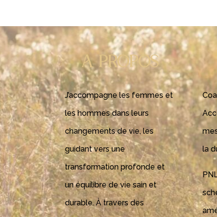
A PROPOS
J’accompagne les femmes et
Coa
les hommes dans leurs
Acc
changements de vie, les
mes
guidant vers une
la 
transformation profonde et
PNL
un équilibre de vie sain et
sch
durable. À travers des
amé