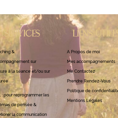
SERVICES
LIENS UTILE
ching &
A Propos de moi
ompagnement sur
Mes accompagnements
ure à la séance et/ou sur
Me Contactez
durée
Prendre Rendez-Vous
Politique de confidentialit
 : pour reprogrammer les
Mentions Légales
émas de pensée &
liorer la communication