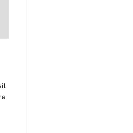
it
re