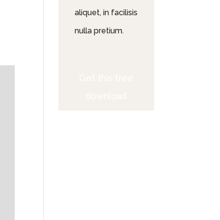
aliquet, in facilisis
nulla pretium.
Get this free
download