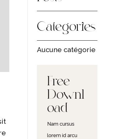
Categories
Aucune catégorie
Free
Downl
oad
it
Nam cursus
re
lorem id arcu