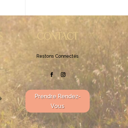
S
CONTACT
Restons Connectés
Prendre Rendez-
é
Vous