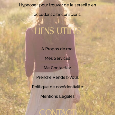
Hypnose : pour trouver de la sérénité en
accédant à l'inconscient.
LIENS UTILES
A Propos de moi
Mes Services
Me Contactez
Prendre Rendez-Vous
Politique de confidentialité
Mentions Légales
CONTACT