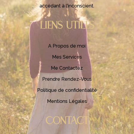
accédant à l'inconscient.
LIENS UTILES
A Propos de moi
Mes Services
Me Contactez
Prendre Rendez-Vous
Politique de confidentialité
Mentions Légales
CONTACT